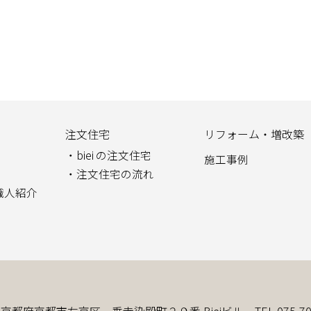
注文住宅
リフォーム・増改築
biei の注文住宅
施工事例
注文住宅の流れ
職人紹介
4
京都府京都市左京区一乗寺染殿町２９番 Bieiビル
TEL.075-7